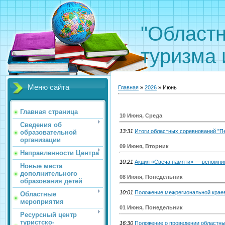
"Областн
туризма 
Меню сайта
Главная
»
2026
»
Июнь
Главная страница
10 Июня, Среда
Сведения об
13:31
Итоги областных соревнований "П
образовательной
организации
09 Июня, Вторник
Направленности Центра
10:21
Акция «Свеча памяти» — вспомним
Новые места
дополнительного
08 Июня, Понедельник
образования детей
10:01
Положение межрегиональной краев
Областные
мероприятия
01 Июня, Понедельник
Ресурсный центр
туристско-
16:30
Положение о проведении областны