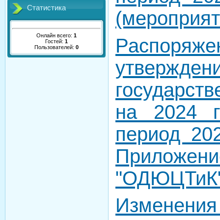
Статистика
(мероприят
Онлайн всего:
1
Распор
Гостей:
1
Пользователей:
0
утвержден
государст
на 2024 
период 202
Приложен
"ОДЮЦТиК
Изменения