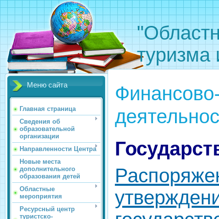
"Областн
туризма 
Меню сайта
Финансово-
деятельнос
Главная страница
Сведения об
образовательной
организации
Государст
Направленности Центра
Новые места
Распор
дополнительного
образования детей
Областные
утвержден
мероприятия
Ресурсный центр
туристско-