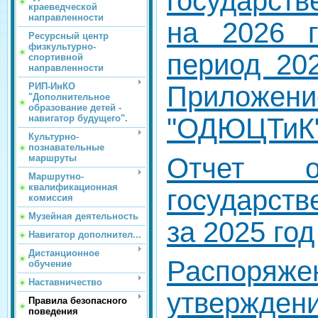
государст
краеведческой
направленности
на 2026 
Ресурсный центр
физкультурно-
период 202
спортивной
направленности
РИП-ИнКО
Приложен
"Дополнительное
образование детей -
навигатор будущего".
"ОДЮЦТиК
Культурно-
познавательные
Отчет о
маршруты
Маршрутно-
квалификационная
государст
комиссия
Музейная деятельность
за 2025 год
Навигатор дополнител...
Дистанционное
Распор
обучение
Наставничество
утвержден
Правила безопасного
поведения