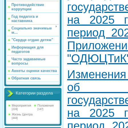
государст
Противодействие
коррупции
на 2025 
Год педагога и
наставника
Социально значимые
период 202
м...
"Сердце отдаю детям"
Приложен
Информация для
педагогов
"ОДЮЦТиК
Часто задаваемые
вопросы
Изменения
Анкеты оценки качества
Обратная связь
об ут
Категории раздела
государст
Мероприятия
Положения
на 2025 
[224]
[147]
Жизнь Центра
[444]
период 20