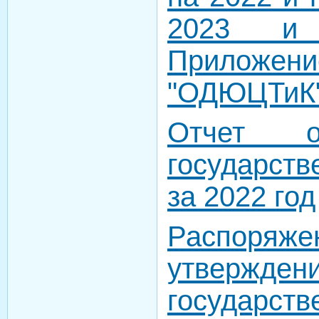
2023 и 
Приложен
"ОДЮЦТиК
Отчет о
государст
за 2022 год
Распор
утвержден
государст