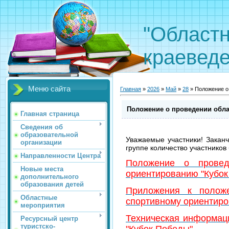
"Областн
краеведе
Меню сайта
Главная
»
2026
»
Май
»
28
» Положение о
Положение о проведении обл
Главная страница
Сведения об
образовательной
Уважаемые участники! Заканч
организации
группе количество участников
Направленности Центра
Положение о провед
Новые места
ориентированию "Кубок
дополнительного
образования детей
Приложения к полож
Областные
спортивному ориентиро
мероприятия
Техническая информац
Ресурсный центр
туристско-