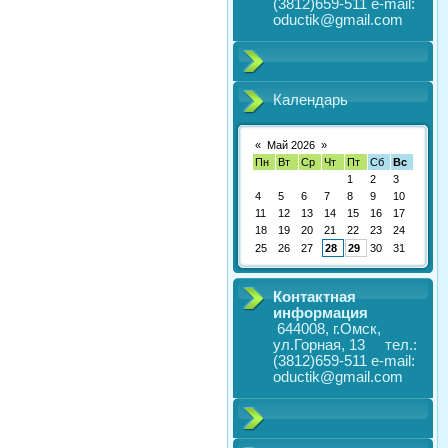
(3812)659-511 e-mail:
oductik@gmail.com
Календарь
«
Май 2026
»
Пн
Вт
Ср
Чт
Пт
Сб
Вс
1
2
3
4
5
6
7
8
9
10
11
12
13
14
15
16
17
18
19
20
21
22
23
24
25
26
27
28
29
30
31
Контактная
информация
644008, г.Омск,
ул.Горная, 13 тел.:
(3812)659-511 e-mail:
oductik@gmail.com