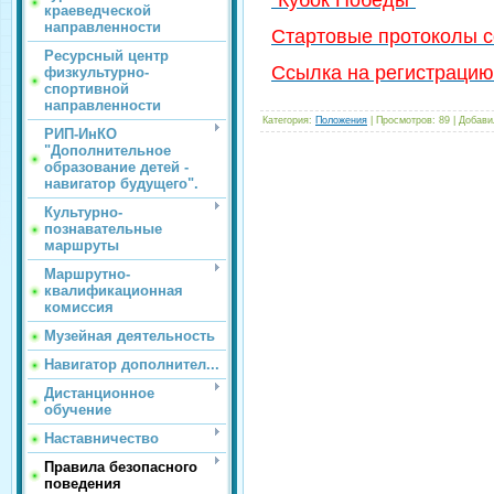
"Кубок Победы"
краеведческой
направленности
Стартовые протоколы 
Ресурсный центр
Ссылка на регистрацию
физкультурно-
спортивной
направленности
Категория
:
Положения
|
Просмотров
:
89
|
Добави
РИП-ИнКО
"Дополнительное
образование детей -
навигатор будущего".
Культурно-
познавательные
маршруты
Маршрутно-
квалификационная
комиссия
Музейная деятельность
Навигатор дополнител...
Дистанционное
обучение
Наставничество
Правила безопасного
поведения