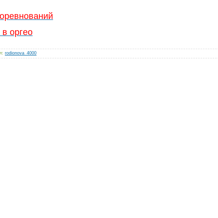
соревнований
 в оргео
л
:
rodionova_4000