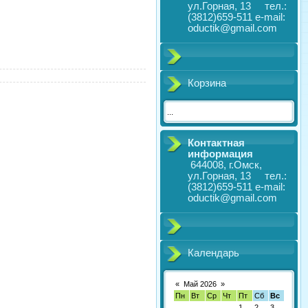
ул.Горная, 13 тел.:
(3812)659-511 e-mail:
oductik@gmail.com
Корзина
...
Контактная
информация
644008, г.Омск,
ул.Горная, 13 тел.:
(3812)659-511 e-mail:
oductik@gmail.com
Календарь
«
Май 2026
»
Пн
Вт
Ср
Чт
Пт
Сб
Вс
1
2
3