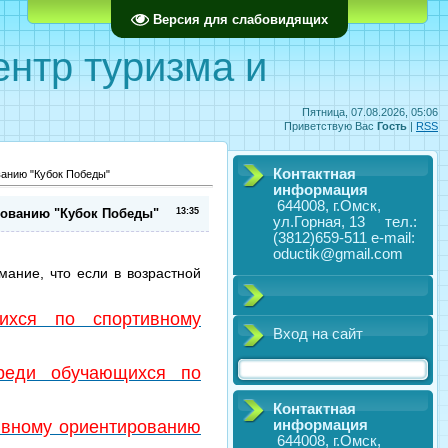
Главная
Регистрация
Вход
Версия для слабовидящих
ентр туризма и
Пятница, 07.08.2026, 05:06
Приветствую Вас
Гость
|
RSS
Контактная
анию "Кубок Победы"
информация
644008, г.Омск,
рованию "Кубок Победы"
13:35
ул.Горная, 13 тел.:
(3812)659-511 e-mail:
oductik@gmail.com
мание, что если в возрастной
ихся по спортивному
Вход на сайт
реди обучающихся по
Контактная
информация
ивному ориентированию
644008, г.Омск,