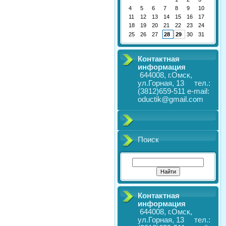
4
5
6
7
8
9
10
11
12
13
14
15
16
17
18
19
20
21
22
23
24
25
26
27
28
29
30
31
Контактная
информация
644008, г.Омск,
ул.Горная, 13 тел.:
(3812)659-511 e-mail:
oductik@gmail.com
Поиск
Контактная
информация
644008, г.Омск,
ул.Горная, 13 тел.: